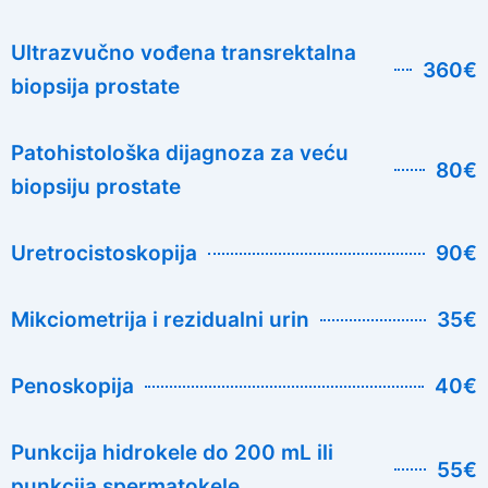
Ultrazvučno vođena transrektalna
360€
biopsija prostate
Patohistološka dijagnoza za veću
80€
biopsiju prostate
Uretrocistoskopija
90€
Mikciometrija i rezidualni urin
35€
Penoskopija
40€
Punkcija hidrokele do 200 mL ili
55€
punkcija spermatokele