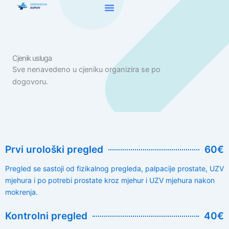
Skip
to
content
Cjenik usluga
Sve nenavedeno u cjeniku organizira se po
dogovoru.
Prvi urološki pregled
60€
Pregled se sastoji od fizikalnog pregleda, palpacije prostate, UZV
mjehura i po potrebi prostate kroz mjehur i UZV mjehura nakon
mokrenja.
Kontrolni pregled
40€