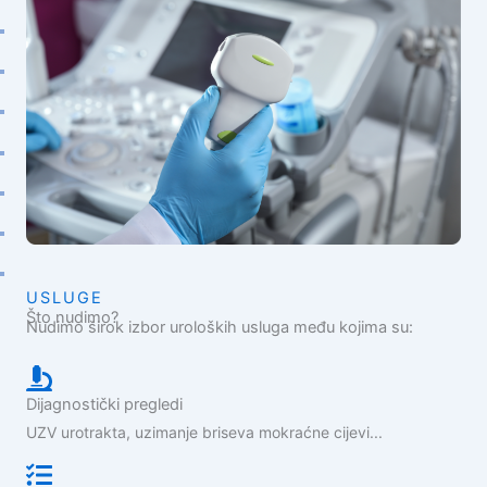
USLUGE
Što nudimo?
Nudimo širok izbor uroloških usluga među kojima su:
Dijagnostički pregledi
UZV urotrakta, uzimanje briseva mokraćne cijevi...