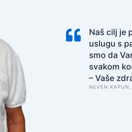
Naš cilj je
uslugu s p
smo da V
svakom ko
– Vaše zdra
NEVEN KAPUN,