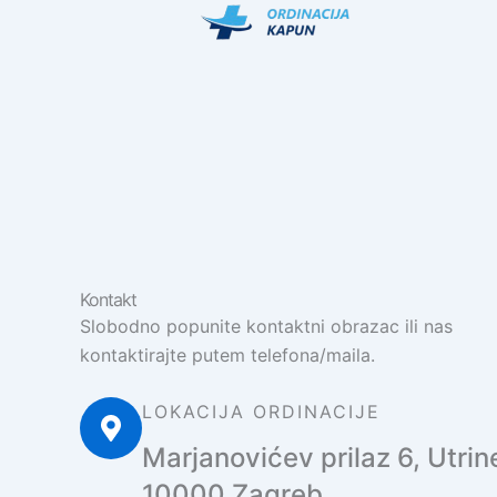
Skip
to
content
Kontakt
Slobodno popunite kontaktni obrazac ili nas
kontaktirajte putem telefona/maila.
LOKACIJA ORDINACIJE
Marjanovićev prilaz 6, Utrin
10000 Zagreb