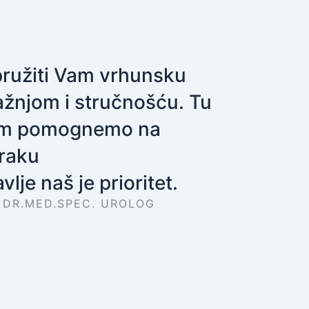
 pružiti Vam vrhunsku
ažnjom i stručnošću. Tu
am pomognemo na
raku
vlje naš je prioritet.
 DR.MED.SPEC. UROLOG