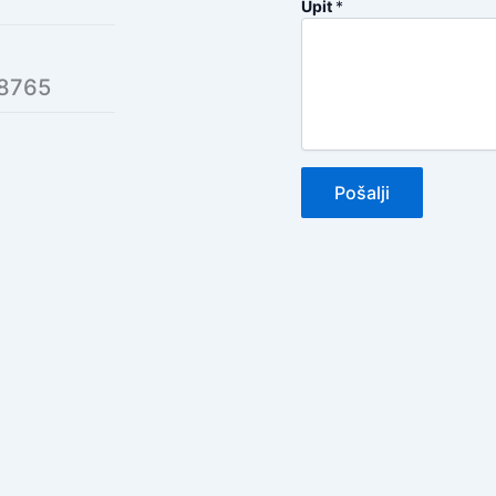
Upit
*
 8765
Pošalji