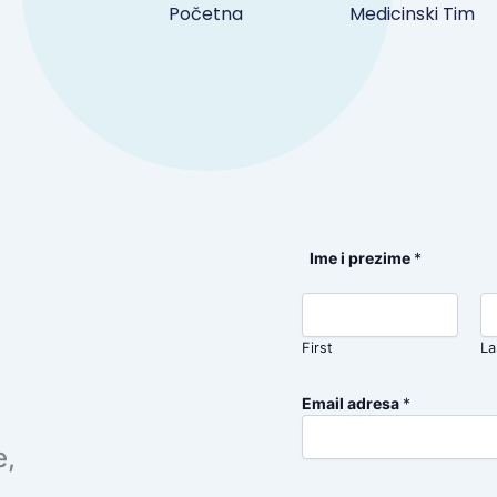
Početna
Medicinski Tim
Ime i prezime
*
First
La
Email adresa
*
e,